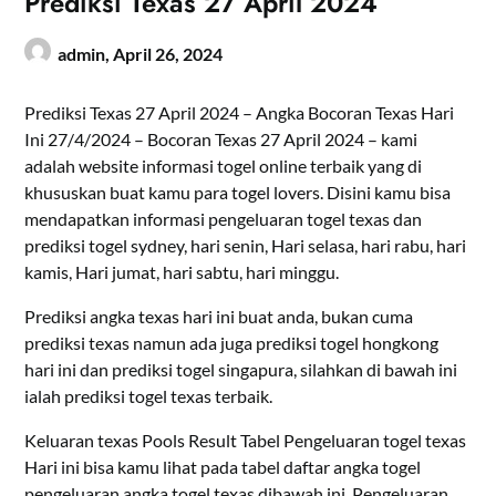
Prediksi Texas 27 April 2024
admin,
April 26, 2024
Prediksi Texas 27 April 2024 – Angka Bocoran Texas Hari
Ini 27/4/2024 – Bocoran Texas 27 April 2024 – kami
adalah website informasi togel online terbaik yang di
khususkan buat kamu para togel lovers. Disini kamu bisa
mendapatkan informasi pengeluaran togel texas dan
prediksi togel sydney, hari senin, Hari selasa, hari rabu, hari
kamis, Hari jumat, hari sabtu, hari minggu.
Prediksi angka texas hari ini buat anda, bukan cuma
prediksi texas namun ada juga prediksi togel hongkong
hari ini dan prediksi togel singapura, silahkan di bawah ini
ialah prediksi togel texas terbaik.
Keluaran texas Pools Result Tabel Pengeluaran togel texas
Hari ini bisa kamu lihat pada tabel daftar angka togel
pengeluaran angka togel texas dibawah ini. Pengeluaran