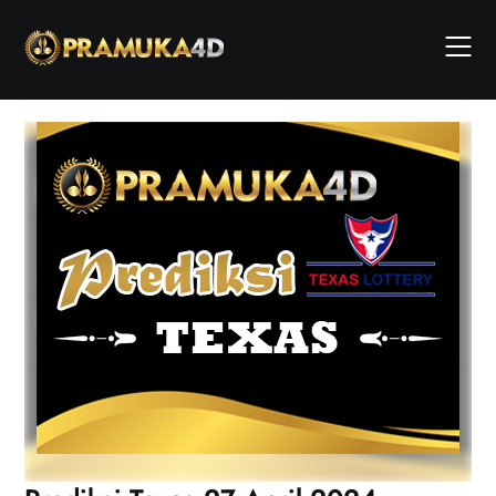
Skip
to
content