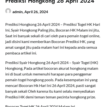
Prediksi Hongkong 26 April 2024
admin,
April 26, 2024
Prediksi Hongkong 26 April 2024 – Prediksi Togel HK Hari
Ini, Syair Hongkong Paling jitu, Bocoran HK Malam ini jitu,
Saat ini banyak sekali di cari oleh para pemain togel online,
jadi disini kami memberikan Bocoran Prediksi HK, yang
amat sangat jitu pada malam hari ini kepada anda semua
pembaca artikel ini.
Prediksi Syair Hongkong 26 April 2024 – Syair Togel (HK)
Hongkong, Pada artikel bocoran akurat hongkong malam
ini di buat untuk memenuhi harapan para penggemar
pemain togel hongkong pools. Pada kesempatan ini yang
mencari Bocoran Hk Hari Ini 26 April 2024, pasti sangat
banyak sekali Oleh karena itu kami selalu menyediakan
Prediksi HK demi teman teman pecinta hongkong prize.
Bocoran Togel HK 26 April 2024 Malam Ini