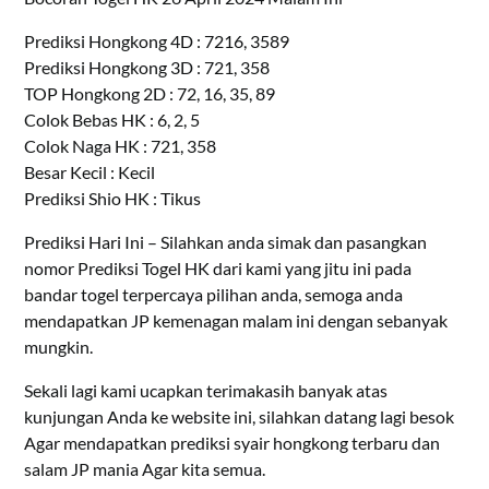
Prediksi Hongkong 4D : 7216, 3589
Prediksi Hongkong 3D : 721, 358
TOP Hongkong 2D : 72, 16, 35, 89
Colok Bebas HK : 6, 2, 5
Colok Naga HK : 721, 358
Besar Kecil : Kecil
Prediksi Shio HK : Tikus
Prediksi Hari Ini – Silahkan anda simak dan pasangkan
nomor Prediksi Togel HK dari kami yang jitu ini pada
bandar togel terpercaya pilihan anda, semoga anda
mendapatkan JP kemenagan malam ini dengan sebanyak
mungkin.
Sekali lagi kami ucapkan terimakasih banyak atas
kunjungan Anda ke website ini, silahkan datang lagi besok
Agar mendapatkan prediksi syair hongkong terbaru dan
salam JP mania Agar kita semua.