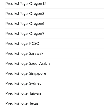
Prediksi Togel Oregon12
Prediksi Togel Oregon3
Prediksi Togel Oregon6
Prediksi Togel Oregon9
Prediksi Togel PCSO
Prediksi Togel Sarawak
Prediksi Togel Saudi Arabia
Prediksi Togel Singapore
Prediksi Togel Sydney
Prediksi Togel Taiwan
Prediksi Togel Texas