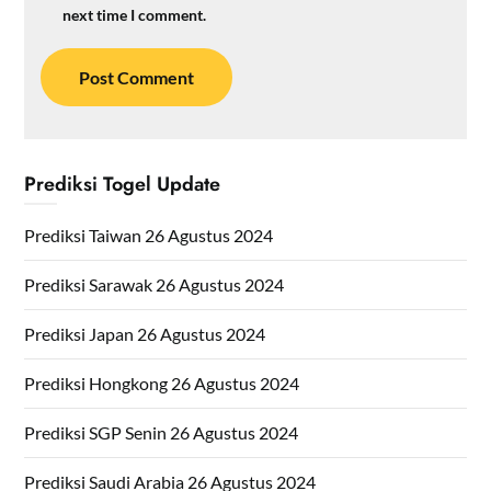
next time I comment.
Prediksi Togel Update
Prediksi Taiwan 26 Agustus 2024
Prediksi Sarawak 26 Agustus 2024
Prediksi Japan 26 Agustus 2024
Prediksi Hongkong 26 Agustus 2024
Prediksi SGP Senin 26 Agustus 2024
Prediksi Saudi Arabia 26 Agustus 2024