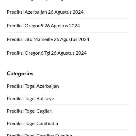
Prediksi Azerbaijan 26 Agustus 2024
Prediksi Oregon9 26 Agustus 2024
Prediksi Jitu Marseille 26 Agustus 2024
Prediksi Oregon6 Tgl 26 Agustus 2024
Categories
Prediksi Togel Azerbaijan
Prediksi Togel Bullseye
Prediksi Togel Cagliari
Prediksi Togel Cambodia
Prediksi Togel Carolina Evening