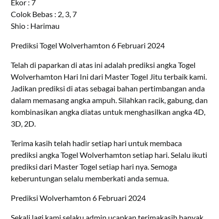
Ekor : 7
Colok Bebas : 2, 3, 7
Shio : Harimau
Prediksi Togel Wolverhamton 6 Februari 2024
Telah di paparkan di atas ini adalah prediksi angka Togel
Wolverhamton Hari Ini dari Master Togel Jitu terbaik kami.
Jadikan prediksi di atas sebagai bahan pertimbangan anda
dalam memasang angka ampuh. Silahkan racik, gabung, dan
kombinasikan angka diatas untuk menghasilkan angka 4D,
3D, 2D.
Terima kasih telah hadir setiap hari untuk membaca
prediksi angka Togel Wolverhamton setiap hari. Selalu ikuti
prediksi dari Master Togel setiap hari nya. Semoga
keberuntungan selalu memberkati anda semua.
Prediksi Wolverhamton 6 Februari 2024
Sekali lagi kami selaku admin ucapkan terimakasih banyak