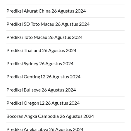
Prediksi Akurat China 26 Agustus 2024
Prediksi 5D Toto Macau 26 Agustus 2024
Prediksi Toto Macau 26 Agustus 2024
Prediksi Thailand 26 Agustus 2024
Prediksi Sydney 26 Agustus 2024
Prediksi Genting12 26 Agustus 2024
Prediksi Bullseye 26 Agustus 2024
Prediksi Oregon12 26 Agustus 2024
Bocoran Angka Cambodia 26 Agustus 2024
Prediksi Angka Libya 26 Agustus 2024