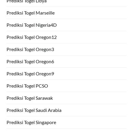
Prediksi Togel Libya
Prediksi Togel Marseille
Prediksi Togel Nigeria4D
Prediksi Togel Oregon12
Prediksi Togel Oregon3
Prediksi Togel Oregon6
Prediksi Togel Oregon9
Prediksi Togel PCSO
Prediksi Togel Sarawak
Prediksi Togel Saudi Arabia
Prediksi Togel Singapore