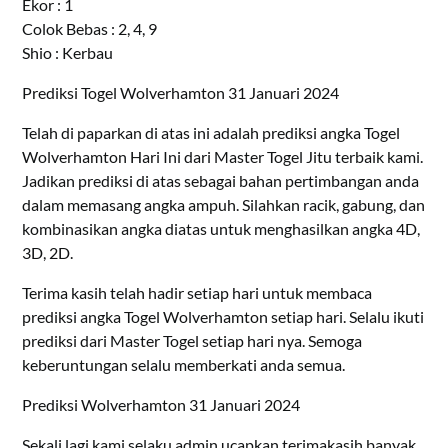
Ekor : 1
Colok Bebas : 2, 4, 9
Shio : Kerbau
Prediksi Togel Wolverhamton 31 Januari 2024
Telah di paparkan di atas ini adalah prediksi angka Togel
Wolverhamton Hari Ini dari Master Togel Jitu terbaik kami.
Jadikan prediksi di atas sebagai bahan pertimbangan anda
dalam memasang angka ampuh. Silahkan racik, gabung, dan
kombinasikan angka diatas untuk menghasilkan angka 4D,
3D, 2D.
Terima kasih telah hadir setiap hari untuk membaca
prediksi angka Togel Wolverhamton setiap hari. Selalu ikuti
prediksi dari Master Togel setiap hari nya. Semoga
keberuntungan selalu memberkati anda semua.
Prediksi Wolverhamton 31 Januari 2024
Sekali lagi kami selaku admin ucapkan terimakasih banyak