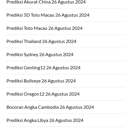
Prediksi Akurat China 26 Agustus 2024
Prediksi 5D Toto Macau 26 Agustus 2024
Prediksi Toto Macau 26 Agustus 2024
Prediksi Thailand 26 Agustus 2024
Prediksi Sydney 26 Agustus 2024
Prediksi Genting12 26 Agustus 2024
Prediksi Bullseye 26 Agustus 2024
Prediksi Oregon12 26 Agustus 2024
Bocoran Angka Cambodia 26 Agustus 2024
Prediksi Angka Libya 26 Agustus 2024