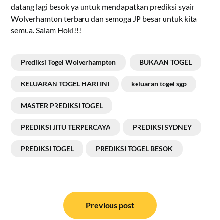
datang lagi besok ya untuk mendapatkan prediksi syair
Wolverhamton terbaru dan semoga JP besar untuk kita
semua. Salam Hoki!!!
Prediksi Togel Wolverhampton
BUKAAN TOGEL
KELUARAN TOGEL HARI INI
keluaran togel sgp
MASTER PREDIKSI TOGEL
PREDIKSI JITU TERPERCAYA
PREDIKSI SYDNEY
PREDIKSI TOGEL
PREDIKSI TOGEL BESOK
Post
navigation
Previous post