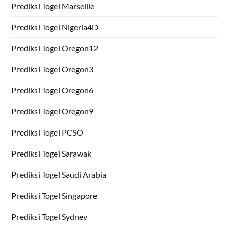
Prediksi Togel Marseille
Prediksi Togel Nigeria4D
Prediksi Togel Oregon12
Prediksi Togel Oregon3
Prediksi Togel Oregon6
Prediksi Togel Oregon9
Prediksi Togel PCSO
Prediksi Togel Sarawak
Prediksi Togel Saudi Arabia
Prediksi Togel Singapore
Prediksi Togel Sydney