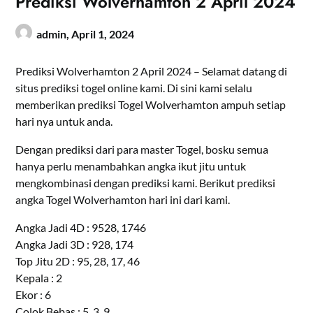
Prediksi Wolverhamton 2 April 2024
admin,
April 1, 2024
Prediksi Wolverhamton 2 April 2024 – Selamat datang di
situs prediksi togel online kami. Di sini kami selalu
memberikan prediksi Togel Wolverhamton ampuh setiap
hari nya untuk anda.
Dengan prediksi dari para master Togel, bosku semua
hanya perlu menambahkan angka ikut jitu untuk
mengkombinasi dengan prediksi kami. Berikut prediksi
angka Togel Wolverhamton hari ini dari kami.
Angka Jadi 4D : 9528, 1746
Angka Jadi 3D : 928, 174
Top Jitu 2D : 95, 28, 17, 46
Kepala : 2
Ekor : 6
Colok Bebas : 5, 3, 9