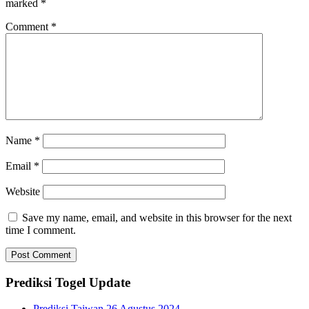
marked
*
Comment
*
Name
*
Email
*
Website
Save my name, email, and website in this browser for the next
time I comment.
Prediksi Togel Update
Prediksi Taiwan 26 Agustus 2024