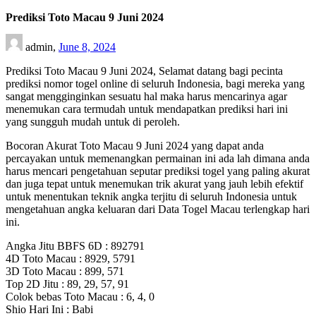
Prediksi Toto Macau 9 Juni 2024
admin,
June 8, 2024
Prediksi Toto Macau 9 Juni 2024, Selamat datang bagi pecinta
prediksi nomor togel online di seluruh Indonesia, bagi mereka yang
sangat mengginginkan sesuatu hal maka harus mencarinya agar
menemukan cara termudah untuk mendapatkan prediksi hari ini
yang sungguh mudah untuk di peroleh.
Bocoran Akurat Toto Macau 9 Juni 2024 yang dapat anda
percayakan untuk memenangkan permainan ini ada lah dimana anda
harus mencari pengetahuan seputar prediksi togel yang paling akurat
dan juga tepat untuk menemukan trik akurat yang jauh lebih efektif
untuk menentukan teknik angka terjitu di seluruh Indonesia untuk
mengetahuan angka keluaran dari Data Togel Macau terlengkap hari
ini.
Angka Jitu BBFS 6D : 892791
4D Toto Macau : 8929, 5791
3D Toto Macau : 899, 571
Top 2D Jitu : 89, 29, 57, 91
Colok bebas Toto Macau : 6, 4, 0
Shio Hari Ini : Babi