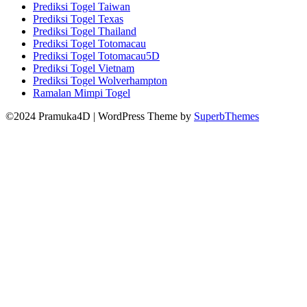
Prediksi Togel Taiwan
Prediksi Togel Texas
Prediksi Togel Thailand
Prediksi Togel Totomacau
Prediksi Togel Totomacau5D
Prediksi Togel Vietnam
Prediksi Togel Wolverhampton
Ramalan Mimpi Togel
©2024 Pramuka4D
| WordPress Theme by
SuperbThemes