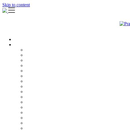
Skip to content