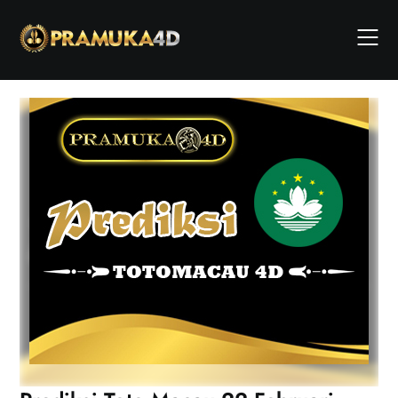
Skip
to
content