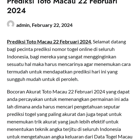
Prediksi Toto Macau 22 Februari
2024
admin,
February 22, 2024
Prediksi Toto Macau 22 Februari 2024
, Selamat datang
bagi pecinta prediksi nomor togel online di seluruh
Indonesia, bagi mereka yang sangat mengginginkan
sesuatu hal maka harus mencarinya agar menemukan cara
termudah untuk mendapatkan prediksi hari ini yang
sungguh mudah untuk di peroleh.
Bocoran Akurat Toto Macau 22 Februari 2024 yang dapat
anda percayakan untuk memenangkan permainan ini ada
lah dimana anda harus mencari pengetahuan seputar
prediksi togel yang paling akurat dan juga tepat untuk
menemukan trik akurat yang jauh lebih efektif untuk
menentukan teknik angka terjitu di seluruh Indonesia
untuk mengetahuan angka keluaran dari Data Togel Macau