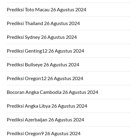
Prediksi Toto Macau 26 Agustus 2024
Prediksi Thailand 26 Agustus 2024
Prediksi Sydney 26 Agustus 2024
Prediksi Genting12 26 Agustus 2024
Prediksi Bullseye 26 Agustus 2024
Prediksi Oregon12 26 Agustus 2024
Bocoran Angka Cambodia 26 Agustus 2024
Prediksi Angka Libya 26 Agustus 2024
Prediksi Azerbaijan 26 Agustus 2024
Prediksi Oregon9 26 Agustus 2024