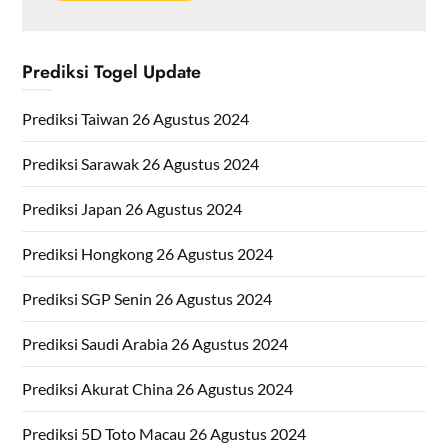
Prediksi Togel Update
Prediksi Taiwan 26 Agustus 2024
Prediksi Sarawak 26 Agustus 2024
Prediksi Japan 26 Agustus 2024
Prediksi Hongkong 26 Agustus 2024
Prediksi SGP Senin 26 Agustus 2024
Prediksi Saudi Arabia 26 Agustus 2024
Prediksi Akurat China 26 Agustus 2024
Prediksi 5D Toto Macau 26 Agustus 2024