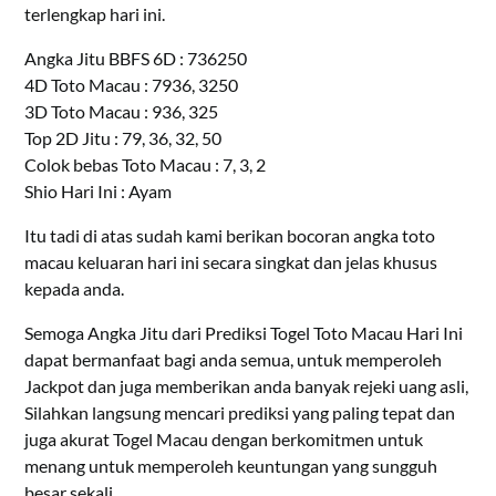
terlengkap hari ini.
Angka Jitu BBFS 6D : 736250
4D Toto Macau : 7936, 3250
3D Toto Macau : 936, 325
Top 2D Jitu : 79, 36, 32, 50
Colok bebas Toto Macau : 7, 3, 2
Shio Hari Ini : Ayam
Itu tadi di atas sudah kami berikan bocoran angka toto
macau keluaran hari ini secara singkat dan jelas khusus
kepada anda.
Semoga Angka Jitu dari Prediksi Togel Toto Macau Hari Ini
dapat bermanfaat bagi anda semua, untuk memperoleh
Jackpot dan juga memberikan anda banyak rejeki uang asli,
Silahkan langsung mencari prediksi yang paling tepat dan
juga akurat Togel Macau dengan berkomitmen untuk
menang untuk memperoleh keuntungan yang sungguh
besar sekali.