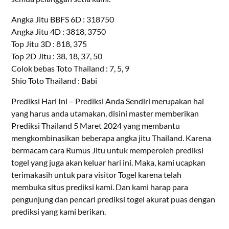
Angka Jitu BBFS 6D : 318750
Angka Jitu 4D : 3818, 3750
Top Jitu 3D : 818, 375
Top 2D Jitu : 38, 18, 37, 50
Colok bebas Toto Thailand : 7, 5, 9
Shio Toto Thailand : Babi
Prediksi Hari Ini – Prediksi Anda Sendiri merupakan hal
yang harus anda utamakan, disini master memberikan
Prediksi Thailand 5 Maret 2024 yang membantu
mengkombinasikan beberapa angka jitu Thailand. Karena
bermacam cara Rumus Jitu untuk memperoleh prediksi
togel yang juga akan keluar hari ini. Maka, kami ucapkan
terimakasih untuk para visitor Togel karena telah
membuka situs prediksi kami. Dan kami harap para
pengunjung dan pencari prediksi togel akurat puas dengan
prediksi yang kami berikan.