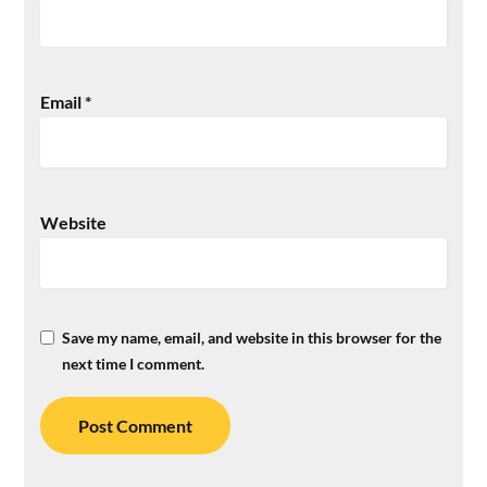
Email
*
Website
Save my name, email, and website in this browser for the
next time I comment.