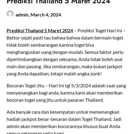
Prediksi Thailand 5 Maret 2024
admin,
March 4, 2024
Prediksi Thailand 5 Maret 2024
– Prediksi Togel Hari Ini –
Bettor sejati pasti tau bahwa bahwa dalam bermain togel
tidak boleh sembarangan karena togel bisa
menghanguskan uang dengan mudah. Semua faktor perlu
dipertimbangkan dengan seksama, Anda tidak boleh asal
main dan pasang. Jika sembarangan, maka bukan jackpot
yang Anda dapatkan, tetapi malah angka zonk!
Bocoran Togel Jitu – Hari Ini tgl 5/3/2024 adalah saat yang
menyenangkan bagi anda, karena kami akan memberikan
bocoran togel yang jitu untuk pasaran Thailand.
Ada banyak cara dan kesempatan untuk memenangkan
hadiah jackpot besar-besaran dalam Togel Thailand. Jadi
admin akan memberikan bocorannya khusus buat Anda
semua pelanggan setia kami.