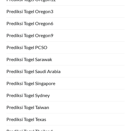
Prediksi Togel Oregon3
Prediksi Togel Oregon6
Prediksi Togel Oregon9
Prediksi Togel PCSO
Prediksi Togel Sarawak
Prediksi Togel Saudi Arabia
Prediksi Togel Singapore
Prediksi Togel Sydney
Prediksi Togel Taiwan
Prediksi Togel Texas