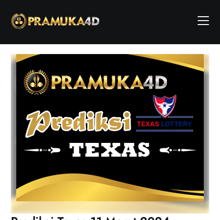
Skip
to
content