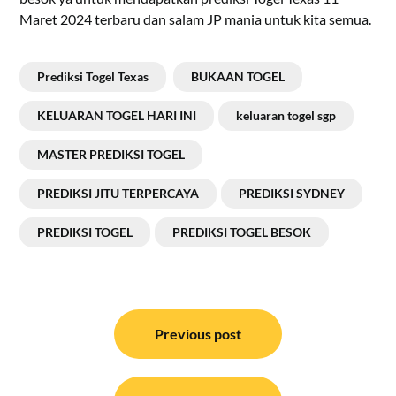
Maret 2024 terbaru dan salam JP mania untuk kita semua.
Prediksi Togel Texas
BUKAAN TOGEL
KELUARAN TOGEL HARI INI
keluaran togel sgp
MASTER PREDIKSI TOGEL
PREDIKSI JITU TERPERCAYA
PREDIKSI SYDNEY
PREDIKSI TOGEL
PREDIKSI TOGEL BESOK
Post
navigation
Previous post