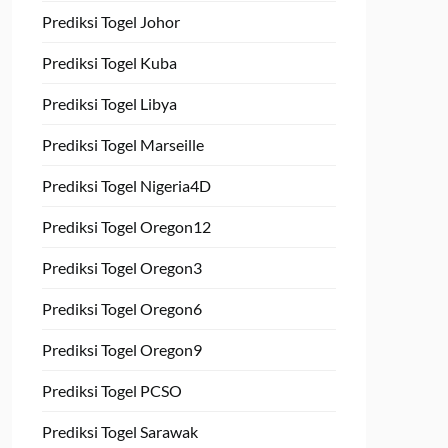
Prediksi Togel Johor
Prediksi Togel Kuba
Prediksi Togel Libya
Prediksi Togel Marseille
Prediksi Togel Nigeria4D
Prediksi Togel Oregon12
Prediksi Togel Oregon3
Prediksi Togel Oregon6
Prediksi Togel Oregon9
Prediksi Togel PCSO
Prediksi Togel Sarawak