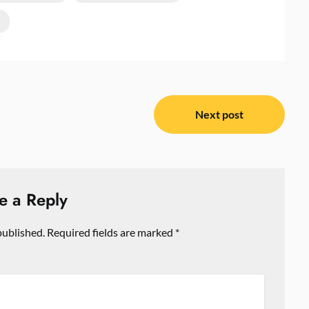
Next post
e a Reply
published.
Required fields are marked
*