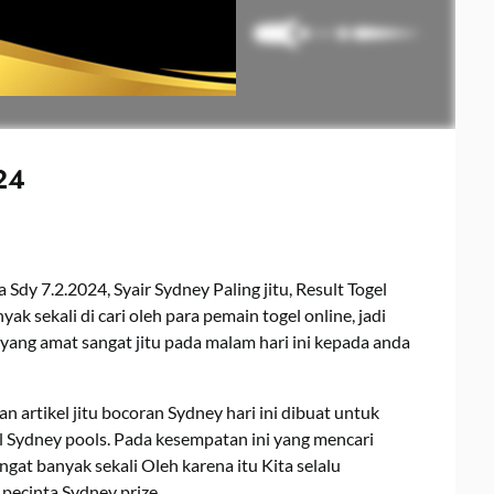
24
 Sdy 7.2.2024, Syair Sydney Paling jitu, Result Togel
yak sekali di cari oleh para pemain togel online, jadi
 yang amat sangat jitu pada malam hari ini kepada anda
n artikel jitu bocoran Sydney hari ini dibuat untuk
Sydney pools. Pada kesempatan ini yang mencari
ngat banyak sekali Oleh karena itu Kita selalu
ecinta Sydney prize.