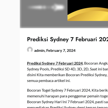
Prediksi Sydney 7 Februari 20
admin,
February 7, 2024
Prediksi Sydney 7 Februari 2024
, Bocoran Angka
Sydney Pools, Prediksi SD 4D, 3D, 2D, Saat ini ban
disini Kita memberikan Bocoran Prediksi Sydney,
semua pembaca artikel ini.
Bocoran Togel Sydney 7 Februari 2024, Kita berika
memenuhi harapan para penggemar pemain togel 
Bocoran Sydney Hari Ini 7 Februari 2024, pasti sa
menyediakan Prediksi Sydney demi teman teman p