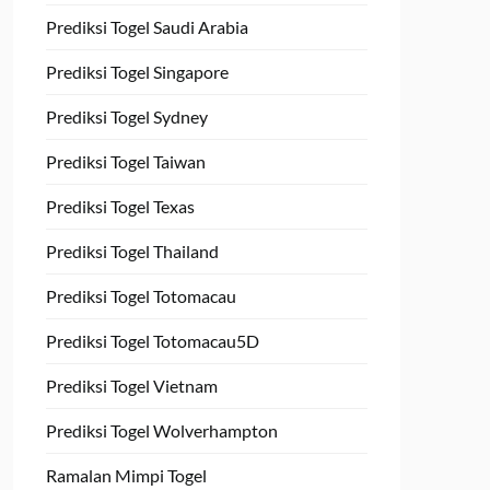
Prediksi Togel Saudi Arabia
Prediksi Togel Singapore
Prediksi Togel Sydney
Prediksi Togel Taiwan
Prediksi Togel Texas
Prediksi Togel Thailand
Prediksi Togel Totomacau
Prediksi Togel Totomacau5D
Prediksi Togel Vietnam
Prediksi Togel Wolverhampton
Ramalan Mimpi Togel