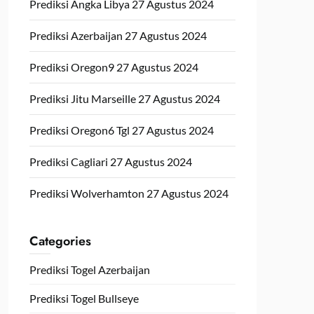
Prediksi Angka Libya 27 Agustus 2024
Prediksi Azerbaijan 27 Agustus 2024
Prediksi Oregon9 27 Agustus 2024
Prediksi Jitu Marseille 27 Agustus 2024
Prediksi Oregon6 Tgl 27 Agustus 2024
Prediksi Cagliari 27 Agustus 2024
Prediksi Wolverhamton 27 Agustus 2024
Categories
Prediksi Togel Azerbaijan
Prediksi Togel Bullseye