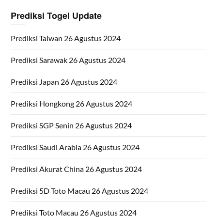
Prediksi Togel Update
Prediksi Taiwan 26 Agustus 2024
Prediksi Sarawak 26 Agustus 2024
Prediksi Japan 26 Agustus 2024
Prediksi Hongkong 26 Agustus 2024
Prediksi SGP Senin 26 Agustus 2024
Prediksi Saudi Arabia 26 Agustus 2024
Prediksi Akurat China 26 Agustus 2024
Prediksi 5D Toto Macau 26 Agustus 2024
Prediksi Toto Macau 26 Agustus 2024