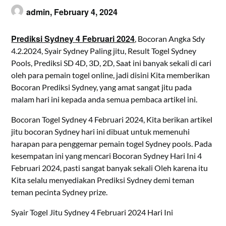
admin,
February 4, 2024
Prediksi Sydney 4 Februari 2024
, Bocoran Angka Sdy
4.2.2024, Syair Sydney Paling jitu, Result Togel Sydney
Pools, Prediksi SD 4D, 3D, 2D, Saat ini banyak sekali di cari
oleh para pemain togel online, jadi disini Kita memberikan
Bocoran Prediksi Sydney, yang amat sangat jitu pada
malam hari ini kepada anda semua pembaca artikel ini.
Bocoran Togel Sydney 4 Februari 2024, Kita berikan artikel
jitu bocoran Sydney hari ini dibuat untuk memenuhi
harapan para penggemar pemain togel Sydney pools. Pada
kesempatan ini yang mencari Bocoran Sydney Hari Ini 4
Februari 2024, pasti sangat banyak sekali Oleh karena itu
Kita selalu menyediakan Prediksi Sydney demi teman
teman pecinta Sydney prize.
Syair Togel Jitu Sydney 4 Februari 2024 Hari Ini