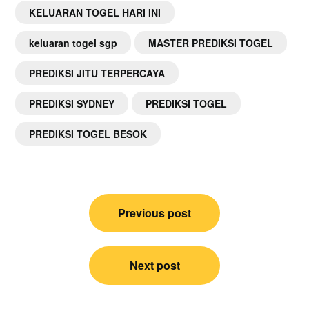
KELUARAN TOGEL HARI INI
keluaran togel sgp
MASTER PREDIKSI TOGEL
PREDIKSI JITU TERPERCAYA
PREDIKSI SYDNEY
PREDIKSI TOGEL
PREDIKSI TOGEL BESOK
Post
Previous post
navigation
Next post