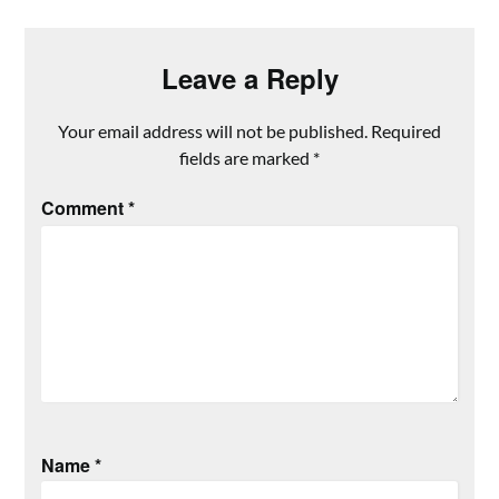
Leave a Reply
Your email address will not be published.
Required
fields are marked
*
Comment
*
Name
*