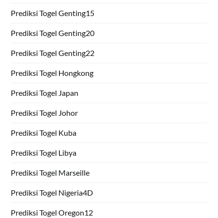
Prediksi Togel Genting15
Prediksi Togel Genting20
Prediksi Togel Genting22
Prediksi Togel Hongkong
Prediksi Togel Japan
Prediksi Togel Johor
Prediksi Togel Kuba
Prediksi Togel Libya
Prediksi Togel Marseille
Prediksi Togel Nigeria4D
Prediksi Togel Oregon12