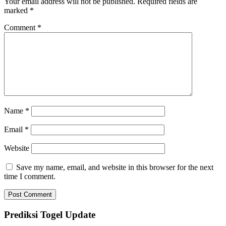
Your email address will not be published.
Required fields are
marked
*
Comment
*
Name
*
Email
*
Website
Save my name, email, and website in this browser for the next
time I comment.
Prediksi Togel Update