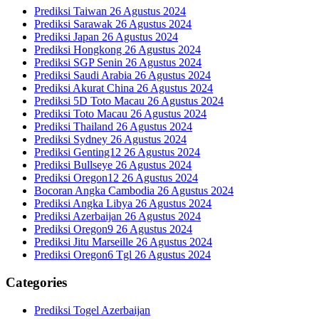
Prediksi Taiwan 26 Agustus 2024
Prediksi Sarawak 26 Agustus 2024
Prediksi Japan 26 Agustus 2024
Prediksi Hongkong 26 Agustus 2024
Prediksi SGP Senin 26 Agustus 2024
Prediksi Saudi Arabia 26 Agustus 2024
Prediksi Akurat China 26 Agustus 2024
Prediksi 5D Toto Macau 26 Agustus 2024
Prediksi Toto Macau 26 Agustus 2024
Prediksi Thailand 26 Agustus 2024
Prediksi Sydney 26 Agustus 2024
Prediksi Genting12 26 Agustus 2024
Prediksi Bullseye 26 Agustus 2024
Prediksi Oregon12 26 Agustus 2024
Bocoran Angka Cambodia 26 Agustus 2024
Prediksi Angka Libya 26 Agustus 2024
Prediksi Azerbaijan 26 Agustus 2024
Prediksi Oregon9 26 Agustus 2024
Prediksi Jitu Marseille 26 Agustus 2024
Prediksi Oregon6 Tgl 26 Agustus 2024
Categories
Prediksi Togel Azerbaijan