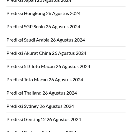
Prediksi Hongkong 26 Agustus 2024
Prediksi SGP Senin 26 Agustus 2024
Prediksi Saudi Arabia 26 Agustus 2024
Prediksi Akurat China 26 Agustus 2024
Prediksi 5D Toto Macau 26 Agustus 2024
Prediksi Toto Macau 26 Agustus 2024
Prediksi Thailand 26 Agustus 2024
Prediksi Sydney 26 Agustus 2024
Prediksi Genting12 26 Agustus 2024