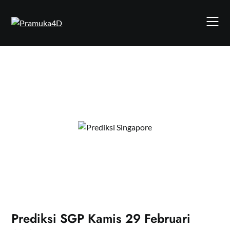
Skip
to
content
Prediksi SGP Kamis 29 Februari