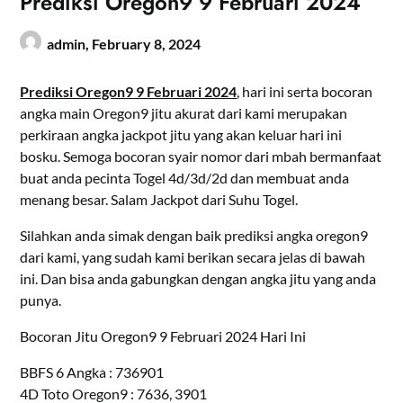
Prediksi Oregon9 9 Februari 2024
admin,
February 8, 2024
Prediksi Oregon9 9 Februari 2024
, hari ini serta bocoran
angka main Oregon9 jitu akurat dari kami merupakan
perkiraan angka jackpot jitu yang akan keluar hari ini
bosku. Semoga bocoran syair nomor dari mbah bermanfaat
buat anda pecinta Togel 4d/3d/2d dan membuat anda
menang besar. Salam Jackpot dari Suhu Togel.
Silahkan anda simak dengan baik prediksi angka oregon9
dari kami, yang sudah kami berikan secara jelas di bawah
ini. Dan bisa anda gabungkan dengan angka jitu yang anda
punya.
Bocoran Jitu Oregon9 9 Februari 2024 Hari Ini
BBFS 6 Angka : 736901
4D Toto Oregon9 : 7636, 3901