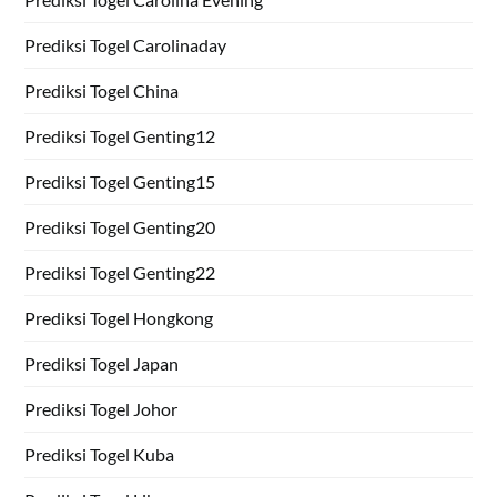
Prediksi Togel Carolinaday
Prediksi Togel China
Prediksi Togel Genting12
Prediksi Togel Genting15
Prediksi Togel Genting20
Prediksi Togel Genting22
Prediksi Togel Hongkong
Prediksi Togel Japan
Prediksi Togel Johor
Prediksi Togel Kuba