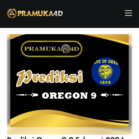
Skip
to
content