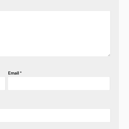
Email
*