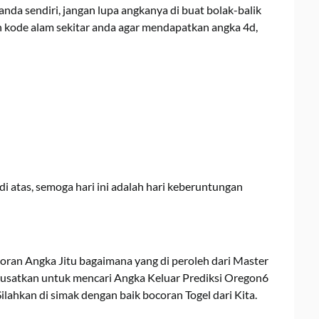
nda sendiri, jangan lupa angkanya di buat bolak-balik
kode alam sekitar anda agar mendapatkan angka 4d,
i atas, semoga hari ini adalah hari keberuntungan
oran Angka Jitu bagaimana yang di peroleh dari Master
a pusatkan untuk mencari Angka Keluar Prediksi Oregon6
 Silahkan di simak dengan baik bocoran Togel dari Kita.