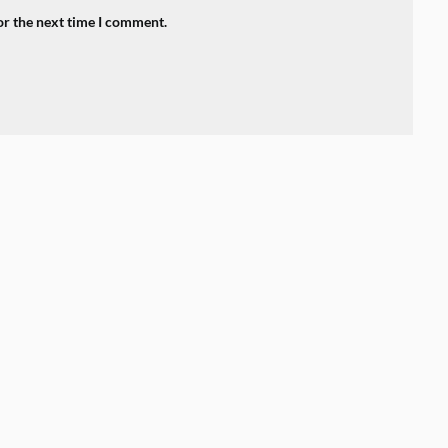
or the next time I comment.