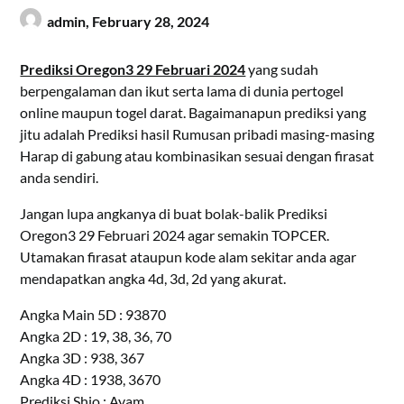
admin,
February 28, 2024
Prediksi Oregon3 29 Februari 2024
yang sudah
berpengalaman dan ikut serta lama di dunia pertogel
online maupun togel darat. Bagaimanapun prediksi yang
jitu adalah Prediksi hasil Rumusan pribadi masing-masing
Harap di gabung atau kombinasikan sesuai dengan firasat
anda sendiri.
Jangan lupa angkanya di buat bolak-balik Prediksi
Oregon3 29 Februari 2024 agar semakin TOPCER.
Utamakan firasat ataupun kode alam sekitar anda agar
mendapatkan angka 4d, 3d, 2d yang akurat.
Angka Main 5D : 93870
Angka 2D : 19, 38, 36, 70
Angka 3D : 938, 367
Angka 4D : 1938, 3670
Prediksi Shio : Ayam