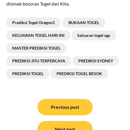
disimak bocoran Togel dari Kita.
Prediksi Togel Oregon3
BUKAAN TOGEL
KELUARAN TOGEL HARI INI
keluaran togel sgp
MASTER PREDIKSI TOGEL
PREDIKSI JITU TERPERCAYA
PREDIKSI SYDNEY
PREDIKSI TOGEL
PREDIKSI TOGEL BESOK
Post
navigation
Previous post
Next post