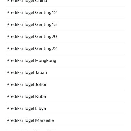
Prediksi Togel China
Prediksi Togel Genting12
Prediksi Togel Genting15
Prediksi Togel Genting20
Prediksi Togel Genting22
Prediksi Togel Hongkong
Prediksi Togel Japan
Prediksi Togel Johor
Prediksi Togel Kuba
Prediksi Togel Libya
Prediksi Togel Marseille