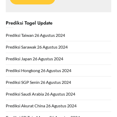
Prediksi Togel Update
Prediksi Taiwan 26 Agustus 2024
Prediksi Sarawak 26 Agustus 2024
Prediksi Japan 26 Agustus 2024
Prediksi Hongkong 26 Agustus 2024
Prediksi SGP Senin 26 Agustus 2024
Prediksi Saudi Arabia 26 Agustus 2024
Prediksi Akurat China 26 Agustus 2024