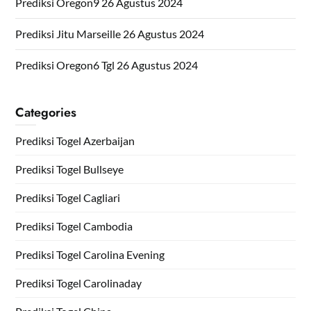
Prediksi Oregon9 26 Agustus 2024
Prediksi Jitu Marseille 26 Agustus 2024
Prediksi Oregon6 Tgl 26 Agustus 2024
Categories
Prediksi Togel Azerbaijan
Prediksi Togel Bullseye
Prediksi Togel Cagliari
Prediksi Togel Cambodia
Prediksi Togel Carolina Evening
Prediksi Togel Carolinaday