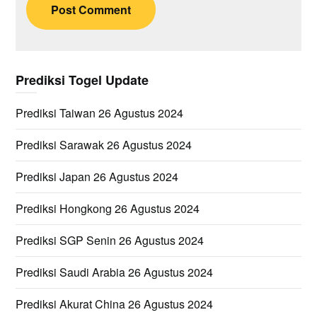
Prediksi Togel Update
Prediksi Taiwan 26 Agustus 2024
Prediksi Sarawak 26 Agustus 2024
Prediksi Japan 26 Agustus 2024
Prediksi Hongkong 26 Agustus 2024
Prediksi SGP Senin 26 Agustus 2024
Prediksi Saudi Arabia 26 Agustus 2024
Prediksi Akurat China 26 Agustus 2024