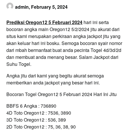
admin,
February 5, 2024
Prediksi Oregon12 5 Februari 2024
hari ini serta
bocoran angka main Oregon12 5/2/2024 jitu akurat dari
situs kami merupakan perkiraan angka jackpot jitu yang
akan keluar hari ini bosku. Semoga bocoran syair nomor
dari mbah bermanfaat buat anda pecinta Togel 4d/3d/2d
dan membuat anda menang besar. Salam Jackpot dari
Suhu Togel.
Angka jitu dari kami yang begitu akurat semoga
memberikan anda jackpot yang besar hari ini.
Bocoran Togel Oregon12 5 Februari 2024 Hari Ini Jitu
BBFS 6 Angka : 736890
4D Toto Oregon12 : 7536, 3890
3D Toto Oregon12 : 536, 389
2D Toto Oregon12 : 75, 36, 38, 90