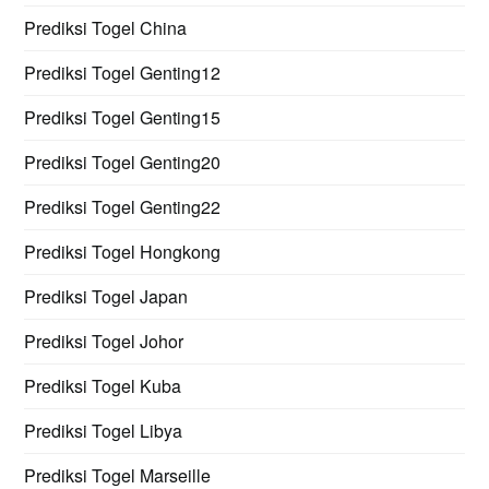
Prediksi Togel China
Prediksi Togel Genting12
Prediksi Togel Genting15
Prediksi Togel Genting20
Prediksi Togel Genting22
Prediksi Togel Hongkong
Prediksi Togel Japan
Prediksi Togel Johor
Prediksi Togel Kuba
Prediksi Togel Libya
Prediksi Togel Marseille