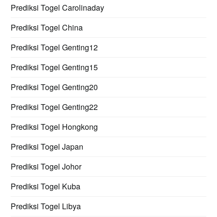
Prediksi Togel Carolinaday
Prediksi Togel China
Prediksi Togel Genting12
Prediksi Togel Genting15
Prediksi Togel Genting20
Prediksi Togel Genting22
Prediksi Togel Hongkong
Prediksi Togel Japan
Prediksi Togel Johor
Prediksi Togel Kuba
Prediksi Togel Libya