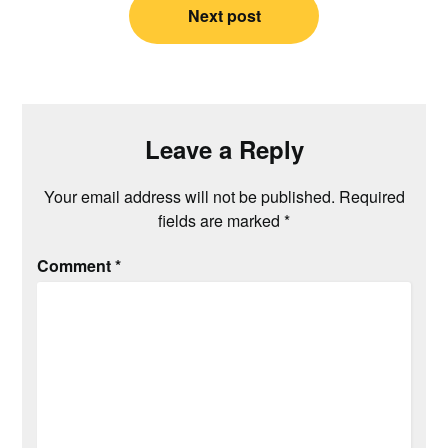
Next post
Leave a Reply
Your email address will not be published.
Required
fields are marked
*
Comment
*