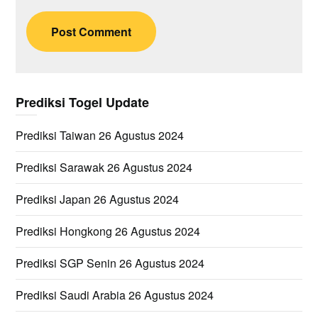
Prediksi Togel Update
Prediksi Taiwan 26 Agustus 2024
Prediksi Sarawak 26 Agustus 2024
Prediksi Japan 26 Agustus 2024
Prediksi Hongkong 26 Agustus 2024
Prediksi SGP Senin 26 Agustus 2024
Prediksi Saudi Arabia 26 Agustus 2024