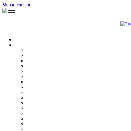
Skip to content