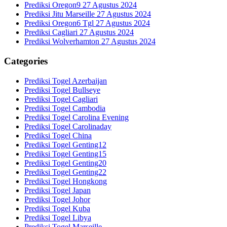
Prediksi Oregon9 27 Agustus 2024
Prediksi Jitu Marseille 27 Agustus 2024
Prediksi Oregon6 Tgl 27 Agustus 2024
Prediksi Cagliari 27 Agustus 2024
Prediksi Wolverhamton 27 Agustus 2024
Categories
Prediksi Togel Azerbaijan
Prediksi Togel Bullseye
Prediksi Togel Cagliari
Prediksi Togel Cambodia
Prediksi Togel Carolina Evening
Prediksi Togel Carolinaday
Prediksi Togel China
Prediksi Togel Genting12
Prediksi Togel Genting15
Prediksi Togel Genting20
Prediksi Togel Genting22
Prediksi Togel Hongkong
Prediksi Togel Japan
Prediksi Togel Johor
Prediksi Togel Kuba
Prediksi Togel Libya
Prediksi Togel Marseille