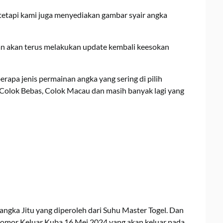
 tetapi kami juga menyediakan gambar syair angka
dan akan terus melakukan update kembali keesokan
rapa jenis permainan angka yang sering di pilih
Colok Bebas, Colok Macau dan masih banyak lagi yang
ngka Jitu yang diperoleh dari Suhu Master Togel. Dan
 Nomor Keluar Kuba 16 Mei 2024 yang akan keluar pada