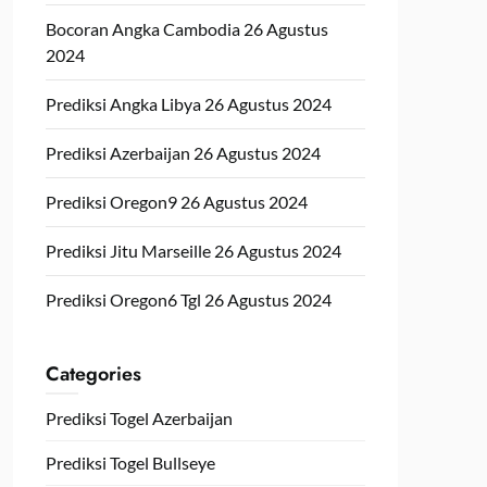
Bocoran Angka Cambodia 26 Agustus
2024
Prediksi Angka Libya 26 Agustus 2024
Prediksi Azerbaijan 26 Agustus 2024
Prediksi Oregon9 26 Agustus 2024
Prediksi Jitu Marseille 26 Agustus 2024
Prediksi Oregon6 Tgl 26 Agustus 2024
Categories
Prediksi Togel Azerbaijan
Prediksi Togel Bullseye