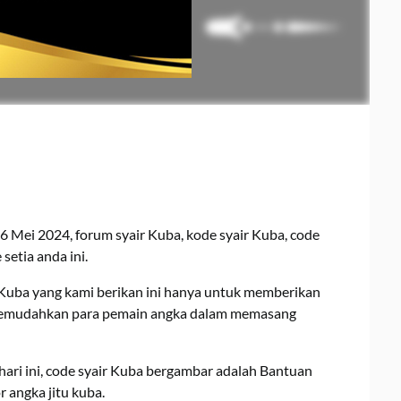
6 Mei 2024, forum syair Kuba, kode syair Kuba, code
setia anda ini.
 Kuba yang kami berikan ini hanya untuk memberikan
 memudahkan para pemain angka dalam memasang
ari ini, code syair Kuba bergambar adalah Bantuan
angka jitu kuba.