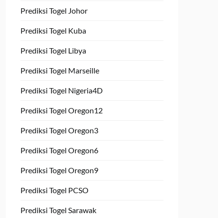
Prediksi Togel Johor
Prediksi Togel Kuba
Prediksi Togel Libya
Prediksi Togel Marseille
Prediksi Togel Nigeria4D
Prediksi Togel Oregon12
Prediksi Togel Oregon3
Prediksi Togel Oregon6
Prediksi Togel Oregon9
Prediksi Togel PCSO
Prediksi Togel Sarawak