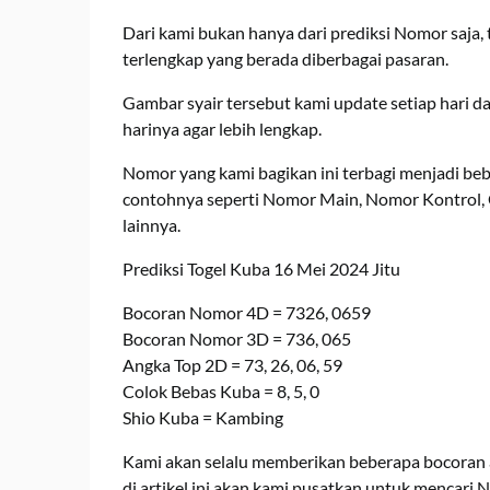
Dari kami bukan hanya dari prediksi Nomor saja,
terlengkap yang berada diberbagai pasaran.
Gambar syair tersebut kami update setiap hari 
harinya agar lebih lengkap.
Nomor yang kami bagikan ini terbagi menjadi bebe
contohnya seperti Nomor Main, Nomor Kontrol, 
lainnya.
Prediksi Togel Kuba 16 Mei 2024 Jitu
Bocoran Nomor 4D = 7326, 0659
Bocoran Nomor 3D = 736, 065
Angka Top 2D = 73, 26, 06, 59
Colok Bebas Kuba = 8, 5, 0
Shio Kuba = Kambing
Kami akan selalu memberikan beberapa bocoran a
di artikel ini akan kami pusatkan untuk mencari