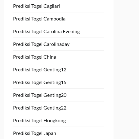
Prediksi Togel Cagliari
Prediksi Togel Cambodia
Prediksi Togel Carolina Evening
Prediksi Togel Carolinaday
Prediksi Togel China
Prediksi Togel Genting12
Prediksi Togel Genting15
Prediksi Togel Genting20
Prediksi Togel Genting22
Prediksi Togel Hongkong
Prediksi Togel Japan