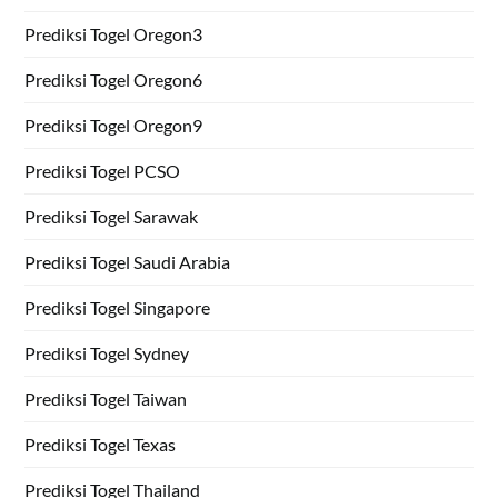
Prediksi Togel Oregon3
Prediksi Togel Oregon6
Prediksi Togel Oregon9
Prediksi Togel PCSO
Prediksi Togel Sarawak
Prediksi Togel Saudi Arabia
Prediksi Togel Singapore
Prediksi Togel Sydney
Prediksi Togel Taiwan
Prediksi Togel Texas
Prediksi Togel Thailand