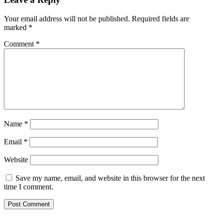
Your email address will not be published.
Required fields are
marked
*
Comment
*
Name
*
Email
*
Website
Save my name, email, and website in this browser for the next
time I comment.