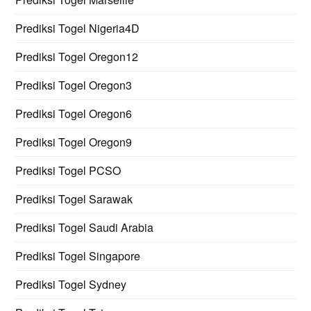
Prediksi Togel Nigeria4D
Prediksi Togel Oregon12
Prediksi Togel Oregon3
Prediksi Togel Oregon6
Prediksi Togel Oregon9
Prediksi Togel PCSO
Prediksi Togel Sarawak
Prediksi Togel Saudi Arabia
Prediksi Togel Singapore
Prediksi Togel Sydney