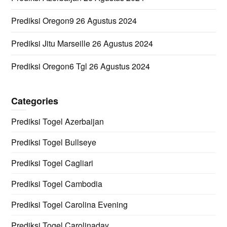
Prediksi Oregon9 26 Agustus 2024
Prediksi Jitu Marseille 26 Agustus 2024
Prediksi Oregon6 Tgl 26 Agustus 2024
Categories
Prediksi Togel Azerbaijan
Prediksi Togel Bullseye
Prediksi Togel Cagliari
Prediksi Togel Cambodia
Prediksi Togel Carolina Evening
Prediksi Togel Carolinaday