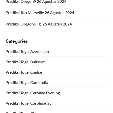
Prediksi Oregon9 26 Agustus 2024
Prediksi Jitu Marseille 26 Agustus 2024
Prediksi Oregon6 Tgl 26 Agustus 2024
Categories
Prediksi Togel Azerbaijan
Prediksi Togel Bullseye
Prediksi Togel Cagliari
Prediksi Togel Cambodia
Prediksi Togel Carolina Evening
Prediksi Togel Carolinaday