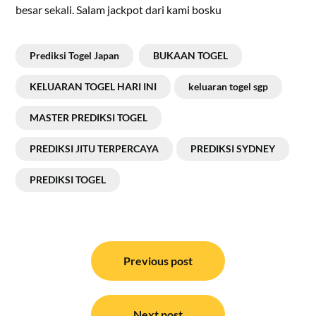
besar sekali. Salam jackpot dari kami bosku
Prediksi Togel Japan
BUKAAN TOGEL
KELUARAN TOGEL HARI INI
keluaran togel sgp
MASTER PREDIKSI TOGEL
PREDIKSI JITU TERPERCAYA
PREDIKSI SYDNEY
PREDIKSI TOGEL
Post
navigation
Previous post
Next post