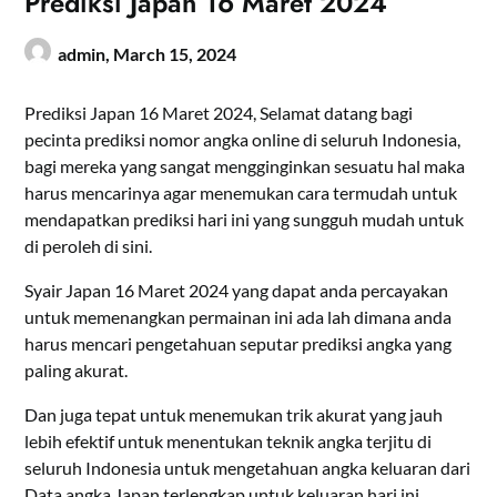
Prediksi Japan 16 Maret 2024
admin,
March 15, 2024
Prediksi Japan 16 Maret 2024, Selamat datang bagi
pecinta prediksi nomor angka online di seluruh Indonesia,
bagi mereka yang sangat mengginginkan sesuatu hal maka
harus mencarinya agar menemukan cara termudah untuk
mendapatkan prediksi hari ini yang sungguh mudah untuk
di peroleh di sini.
Syair Japan 16 Maret 2024 yang dapat anda percayakan
untuk memenangkan permainan ini ada lah dimana anda
harus mencari pengetahuan seputar prediksi angka yang
paling akurat.
Dan juga tepat untuk menemukan trik akurat yang jauh
lebih efektif untuk menentukan teknik angka terjitu di
seluruh Indonesia untuk mengetahuan angka keluaran dari
Data angka Japan terlengkap untuk keluaran hari ini.