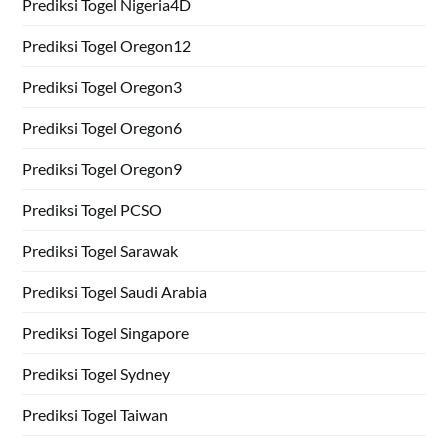
Prediksi Togel Nigeria4D
Prediksi Togel Oregon12
Prediksi Togel Oregon3
Prediksi Togel Oregon6
Prediksi Togel Oregon9
Prediksi Togel PCSO
Prediksi Togel Sarawak
Prediksi Togel Saudi Arabia
Prediksi Togel Singapore
Prediksi Togel Sydney
Prediksi Togel Taiwan