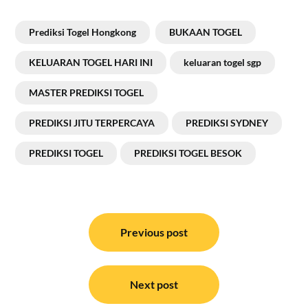
Prediksi Togel Hongkong
BUKAAN TOGEL
KELUARAN TOGEL HARI INI
keluaran togel sgp
MASTER PREDIKSI TOGEL
PREDIKSI JITU TERPERCAYA
PREDIKSI SYDNEY
PREDIKSI TOGEL
PREDIKSI TOGEL BESOK
Post
navigation
Previous post
Next post