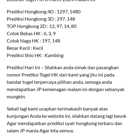
Prediksi Hongkong 4D : 1297, 1480
Prediksi Hongkong 3D : 297, 148
TOP Hongkong 2D : 12, 97, 14, 80
Colok Bebas HK : 6, 3, 9
Colok Naga HK : 197, 148
Besar Kecil : Kecil
Prediksi Shio HK : Kambing
Prediksi Hari Ini – Silahkan anda simak dan pasangkan
nomor Prediksi Togel HK dari kami yang jitu ini pada
bandar togel terpercaya pilihan anda, semoga anda
mendapatkan JP kemenagan malam ini dengan sebanyak
mungkin.
Sekali lagi kami ucapkan terimakasih banyak atas
kunjungan Anda ke website ini, silahkan datang lagi besok
Agar mendapatkan prediksi syair hongkong terbaru dan
salam JP mania Agar kita semua.