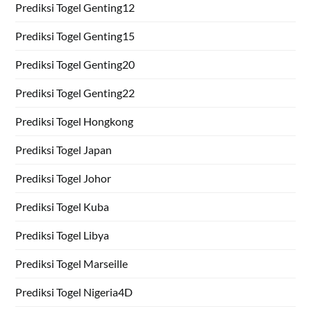
Prediksi Togel Genting12
Prediksi Togel Genting15
Prediksi Togel Genting20
Prediksi Togel Genting22
Prediksi Togel Hongkong
Prediksi Togel Japan
Prediksi Togel Johor
Prediksi Togel Kuba
Prediksi Togel Libya
Prediksi Togel Marseille
Prediksi Togel Nigeria4D