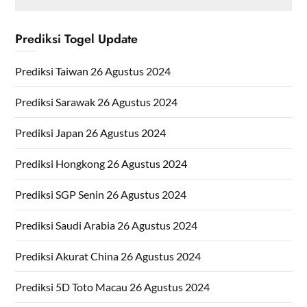
Prediksi Togel Update
Prediksi Taiwan 26 Agustus 2024
Prediksi Sarawak 26 Agustus 2024
Prediksi Japan 26 Agustus 2024
Prediksi Hongkong 26 Agustus 2024
Prediksi SGP Senin 26 Agustus 2024
Prediksi Saudi Arabia 26 Agustus 2024
Prediksi Akurat China 26 Agustus 2024
Prediksi 5D Toto Macau 26 Agustus 2024