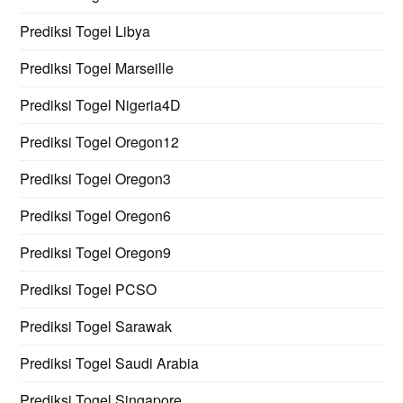
Prediksi Togel Libya
Prediksi Togel Marseille
Prediksi Togel Nigeria4D
Prediksi Togel Oregon12
Prediksi Togel Oregon3
Prediksi Togel Oregon6
Prediksi Togel Oregon9
Prediksi Togel PCSO
Prediksi Togel Sarawak
Prediksi Togel Saudi Arabia
Prediksi Togel Singapore