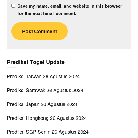
Save my name, email, and website in this browser
for the next time I comment.
Prediksi Togel Update
Prediksi Taiwan 26 Agustus 2024
Prediksi Sarawak 26 Agustus 2024
Prediksi Japan 26 Agustus 2024
Prediksi Hongkong 26 Agustus 2024
Prediksi SGP Senin 26 Agustus 2024