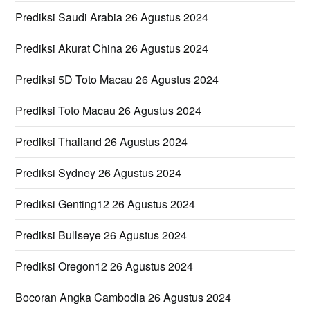
Prediksi Saudi Arabia 26 Agustus 2024
Prediksi Akurat China 26 Agustus 2024
Prediksi 5D Toto Macau 26 Agustus 2024
Prediksi Toto Macau 26 Agustus 2024
Prediksi Thailand 26 Agustus 2024
Prediksi Sydney 26 Agustus 2024
Prediksi Genting12 26 Agustus 2024
Prediksi Bullseye 26 Agustus 2024
Prediksi Oregon12 26 Agustus 2024
Bocoran Angka Cambodia 26 Agustus 2024