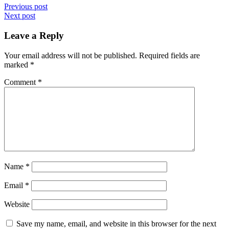
Previous post
Next post
Leave a Reply
Your email address will not be published.
Required fields are
marked
*
Comment
*
Name
*
Email
*
Website
Save my name, email, and website in this browser for the next