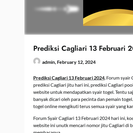
Prediksi Cagliari 13 Februari 
admin,
February 12, 2024
Prediksi Cagliari 13 Februari 2024
, Forum syair 
prediksi Cagliari jitu hari ini, prediksi Cagliari poo
website untuk mendapatkan syair togel. Tentu saj
banyak dicari oleh para pecinta dan pemain togel.
togel online mengikuti terus semua syair yang kam
Forum Syair Cagliari 13 Februari 2024 hari ini, kod
website ini unutk mencari nomor jitu Cagliari di
membacanya.