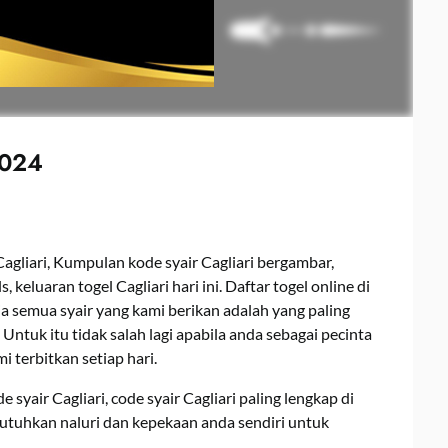
2024
Cagliari, Kumpulan kode syair Cagliari bergambar,
ls, keluaran togel Cagliari hari ini. Daftar togel online di
a semua syair yang kami berikan adalah yang paling
 Untuk itu tidak salah lagi apabila anda sebagai pecinta
i terbitkan setiap hari.
e syair Cagliari, code syair Cagliari paling lengkap di
 butuhkan naluri dan kepekaan anda sendiri untuk