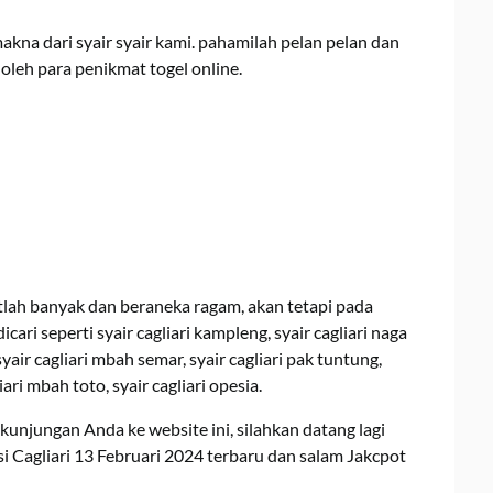
kna dari syair syair kami. pahamilah pelan pelan dan
i oleh para penikmat togel online.
atlah banyak dan beraneka ragam, akan tetapi pada
ari seperti syair cagliari kampleng, syair cagliari naga
syair cagliari mbah semar, syair cagliari pak tuntung,
liari mbah toto, syair cagliari opesia.
 kunjungan Anda ke website ini, silahkan datang lagi
 Cagliari 13 Februari 2024 terbaru dan salam Jakcpot