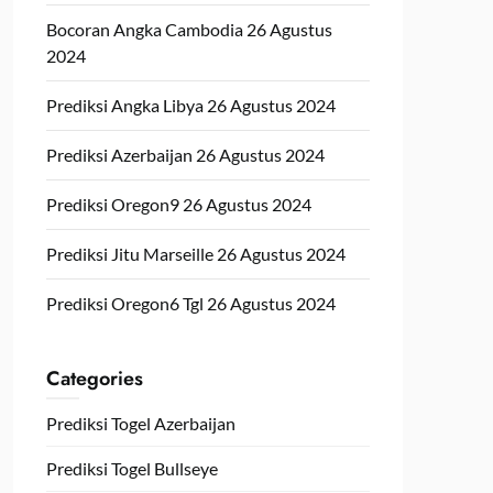
Bocoran Angka Cambodia 26 Agustus
2024
Prediksi Angka Libya 26 Agustus 2024
Prediksi Azerbaijan 26 Agustus 2024
Prediksi Oregon9 26 Agustus 2024
Prediksi Jitu Marseille 26 Agustus 2024
Prediksi Oregon6 Tgl 26 Agustus 2024
Categories
Prediksi Togel Azerbaijan
Prediksi Togel Bullseye