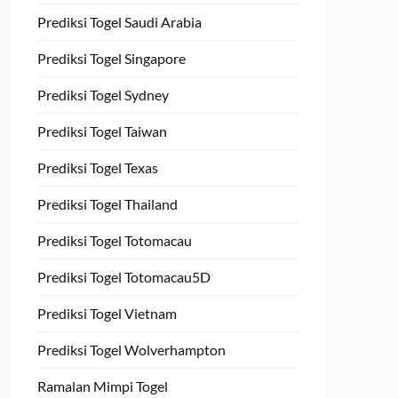
Prediksi Togel Saudi Arabia
Prediksi Togel Singapore
Prediksi Togel Sydney
Prediksi Togel Taiwan
Prediksi Togel Texas
Prediksi Togel Thailand
Prediksi Togel Totomacau
Prediksi Togel Totomacau5D
Prediksi Togel Vietnam
Prediksi Togel Wolverhampton
Ramalan Mimpi Togel