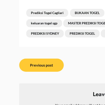
Prediksi Togel Cagliari
BUKAAN TOGEL
keluaran togel sgp
MASTER PREDIKSI TOG
PREDIKSI SYDNEY
PREDIKSI TOGEL
Post
Previous post
navigation
Leav