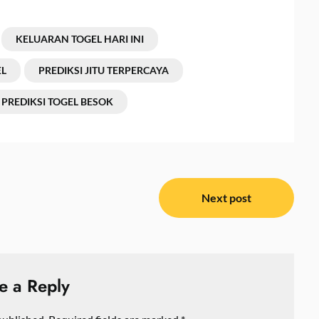
KELUARAN TOGEL HARI INI
EL
PREDIKSI JITU TERPERCAYA
PREDIKSI TOGEL BESOK
Next post
e a Reply