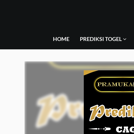
Skip
to
content
HOME
PREDIKSI TOGEL