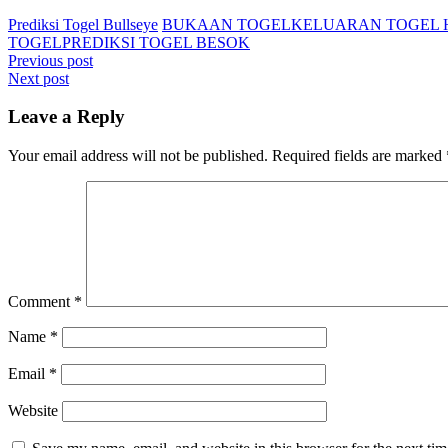
Prediksi Togel Bullseye
BUKAAN TOGEL
KELUARAN TOGEL H
TOGEL
PREDIKSI TOGEL BESOK
Post
Previous post
Next post
navigation
Leave a Reply
Your email address will not be published.
Required fields are marked
Comment
*
Name
*
Email
*
Website