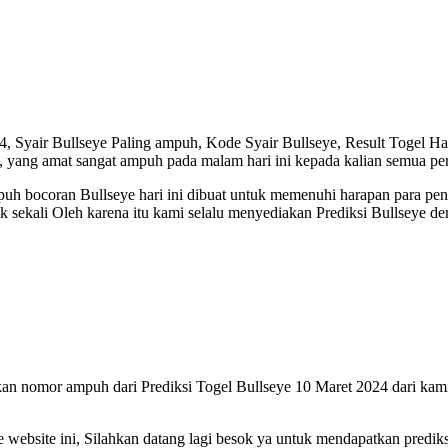
, Syair Bullseye Paling ampuh, Kode Syair Bullseye, Result Togel Hari I
, yang amat sangat ampuh pada malam hari ini kepada kalian semua pem
puh bocoran Bullseye hari ini dibuat untuk memenuhi harapan para pe
k sekali Oleh karena itu kami selalu menyediakan Prediksi Bullseye de
n nomor ampuh dari Prediksi Togel Bullseye 10 Maret 2024 dari kami ha
 website ini, Silahkan datang lagi besok ya untuk mendapatkan prediks