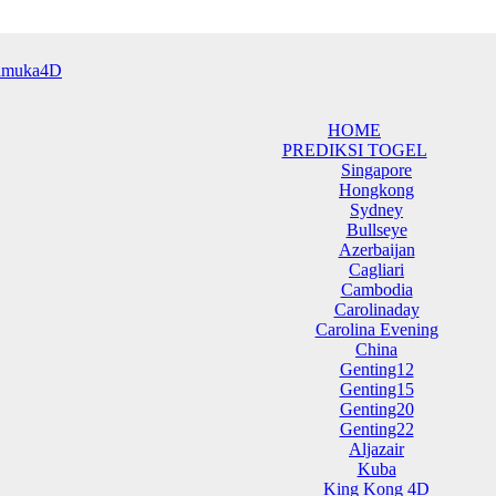
HOME
PREDIKSI TOGEL
Singapore
Hongkong
Sydney
Bullseye
Azerbaijan
Cagliari
Cambodia
Carolinaday
Carolina Evening
China
Genting12
Genting15
Genting20
Genting22
Aljazair
Kuba
King Kong 4D