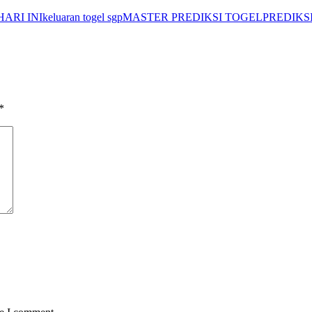
ARI INI
keluaran togel sgp
MASTER PREDIKSI TOGEL
PREDIKS
*