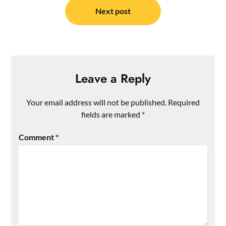
Next post
Leave a Reply
Your email address will not be published.
Required
fields are marked
*
Comment
*