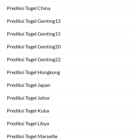
Prediksi Togel China
Prediksi Togel Genting12
Prediksi Togel Genting15
Prediksi Togel Genting20
Prediksi Togel Genting22
Prediksi Togel Hongkong
Prediksi Togel Japan
Prediksi Togel Johor
Prediksi Togel Kuba
Prediksi Togel Libya
Prediksi Togel Marseille