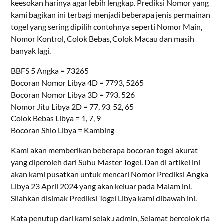
keesokan harinya agar lebih lengkap. Prediksi Nomor yang
kami bagikan ini terbagi menjadi beberapa jenis permainan
togel yang sering dipilih contohnya seperti Nomor Main,
Nomor Kontrol, Colok Bebas, Colok Macau dan masih
banyak lagi.
BBFS 5 Angka = 73265
Bocoran Nomor Libya 4D = 7793, 5265
Bocoran Nomor Libya 3D = 793, 526
Nomor Jitu Libya 2D = 77, 93, 52, 65
Colok Bebas Libya = 1, 7, 9
Bocoran Shio Libya = Kambing
Kami akan memberikan beberapa bocoran togel akurat
yang diperoleh dari Suhu Master Togel. Dan di artikel ini
akan kami pusatkan untuk mencari Nomor Prediksi Angka
Libya 23 April 2024 yang akan keluar pada Malam ini.
Silahkan disimak Prediksi Togel Libya kami dibawah ini.
Kata penutup dari kami selaku admin, Selamat bercolok ria