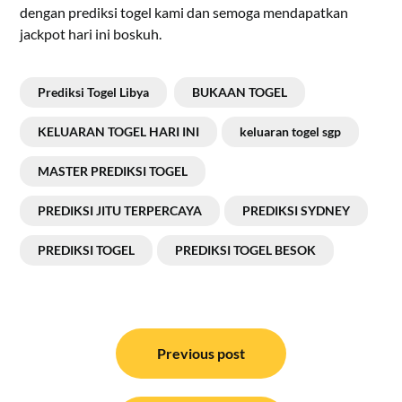
dengan prediksi togel kami dan semoga mendapatkan
jackpot hari ini boskuh.
Prediksi Togel Libya
BUKAAN TOGEL
KELUARAN TOGEL HARI INI
keluaran togel sgp
MASTER PREDIKSI TOGEL
PREDIKSI JITU TERPERCAYA
PREDIKSI SYDNEY
PREDIKSI TOGEL
PREDIKSI TOGEL BESOK
Post
navigation
Previous post