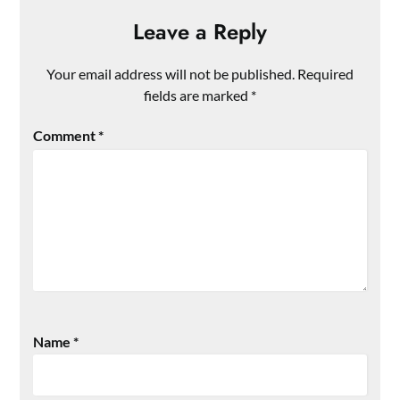
Leave a Reply
Your email address will not be published.
Required
fields are marked
*
Comment
*
Name
*