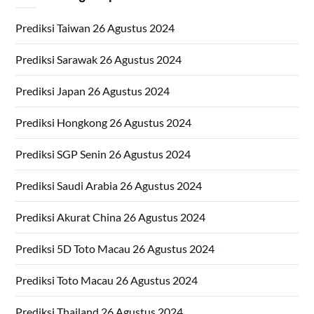
Prediksi Taiwan 26 Agustus 2024
Prediksi Sarawak 26 Agustus 2024
Prediksi Japan 26 Agustus 2024
Prediksi Hongkong 26 Agustus 2024
Prediksi SGP Senin 26 Agustus 2024
Prediksi Saudi Arabia 26 Agustus 2024
Prediksi Akurat China 26 Agustus 2024
Prediksi 5D Toto Macau 26 Agustus 2024
Prediksi Toto Macau 26 Agustus 2024
Prediksi Thailand 26 Agustus 2024