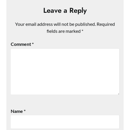
Leave a Reply
Your email address will not be published.
Required
fields are marked
*
Comment
*
Name
*