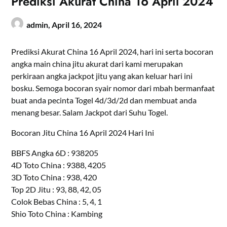
Prediksi Akurat China 16 April 2024
admin,
April 16, 2024
Prediksi Akurat China 16 April 2024, hari ini serta bocoran
angka main china jitu akurat dari kami merupakan
perkiraan angka jackpot jitu yang akan keluar hari ini
bosku. Semoga bocoran syair nomor dari mbah bermanfaat
buat anda pecinta Togel 4d/3d/2d dan membuat anda
menang besar. Salam Jackpot dari Suhu Togel.
Bocoran Jitu China 16 April 2024 Hari Ini
BBFS Angka 6D : 938205
4D Toto China : 9388, 4205
3D Toto China : 938, 420
Top 2D Jitu : 93, 88, 42, 05
Colok Bebas China : 5, 4, 1
Shio Toto China : Kambing