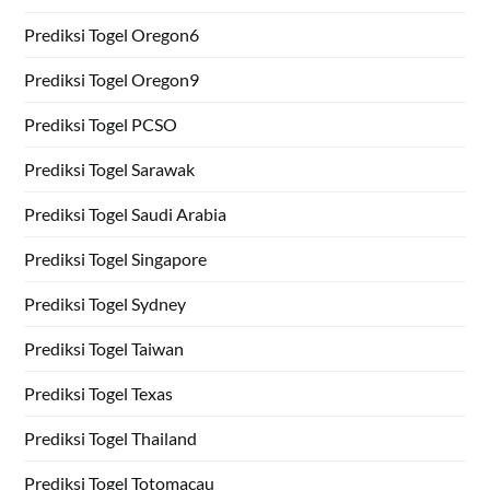
Prediksi Togel Oregon6
Prediksi Togel Oregon9
Prediksi Togel PCSO
Prediksi Togel Sarawak
Prediksi Togel Saudi Arabia
Prediksi Togel Singapore
Prediksi Togel Sydney
Prediksi Togel Taiwan
Prediksi Togel Texas
Prediksi Togel Thailand
Prediksi Togel Totomacau