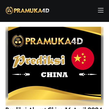
Skip
to
content