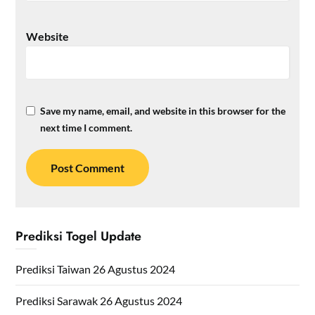
Website
Save my name, email, and website in this browser for the
next time I comment.
Prediksi Togel Update
Prediksi Taiwan 26 Agustus 2024
Prediksi Sarawak 26 Agustus 2024