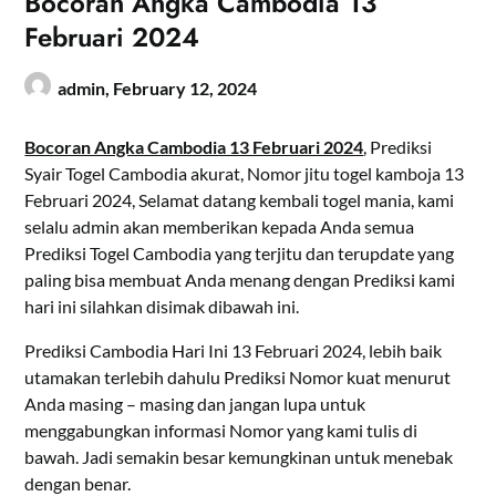
Bocoran Angka Cambodia 13
Februari 2024
admin,
February 12, 2024
Bocoran Angka Cambodia 13 Februari 2024
, Prediksi
Syair Togel Cambodia akurat, Nomor jitu togel kamboja 13
Februari 2024, Selamat datang kembali togel mania, kami
selalu admin akan memberikan kepada Anda semua
Prediksi Togel Cambodia yang terjitu dan terupdate yang
paling bisa membuat Anda menang dengan Prediksi kami
hari ini silahkan disimak dibawah ini.
Prediksi Cambodia Hari Ini 13 Februari 2024, lebih baik
utamakan terlebih dahulu Prediksi Nomor kuat menurut
Anda masing – masing dan jangan lupa untuk
menggabungkan informasi Nomor yang kami tulis di
bawah. Jadi semakin besar kemungkinan untuk menebak
dengan benar.